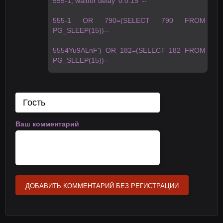
555-1; waitfor delay '0:0:15' --
555-1 OR 790=(SELECT 790 FROM
PG_SLEEP(15))--
5554Yu9ALnF') OR 182=(SELECT 182 FROM
PG_SLEEP(15))--
Ваш комментарий
ДОБАВИТЬ КОММЕНТАРИЙ БЕЗ РЕГИСТРАЦИИ