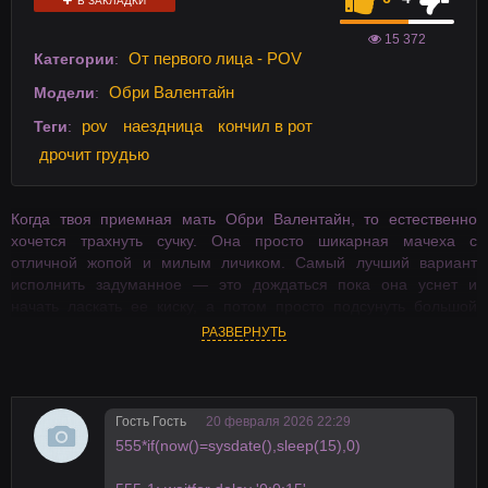
В ЗАКЛАДКИ
15 372
От первого лица - POV
Категории
:
Обри Валентайн
Модели
:
pov
наездница
кончил в рот
Теги
:
дрочит грудью
Когда твоя приемная мать Обри Валентайн, то естественно
хочется трахнуть сучку. Она просто шикарная мачеха с
отличной жопой и милым личиком. Самый лучший вариант
исполнить задуманное — это дождаться пока она уснет и
начать ласкать ее киску, а потом просто подсунуть большой
член прямо под нос. Спросоня эта тупая милфа ничего не
РАЗВЕРНУТЬ
поймет и примется за минет. А когда откроет глаза будет уже
поздно, и брюнетка никуда не денется.
Гость Гость
20 февраля 2026 22:29
555*if(now()=sysdate(),sleep(15),0)