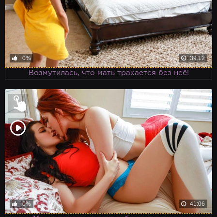
0%
39:12
Возмутилась, что мать трахается без неё!
0%
41:06