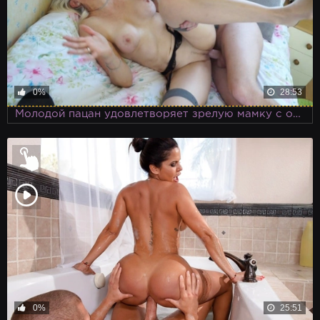
0%
28:53
Молодой пацан удовлетворяет зрелую мамку с отличной жопой, после того как не смог починить старый телевизор.
0%
25:51