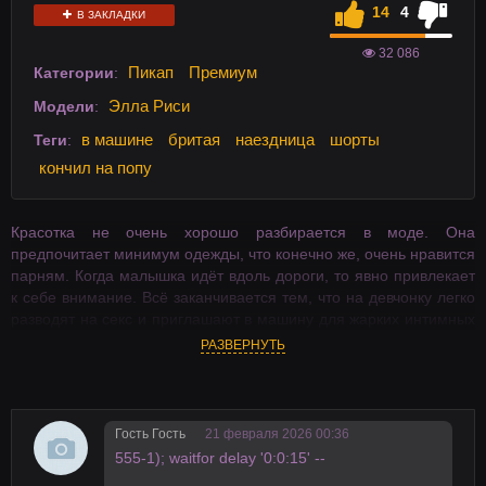
14
4
В ЗАКЛАДКИ
32 086
Пикап
Премиум
Категории
:
Элла Риси
Модели
:
в машине
бритая
наездница
шорты
Теги
:
кончил на попу
Красотка не очень хорошо разбирается в моде. Она
предпочитает минимум одежды, что конечно же, очень нравится
парням. Когда малышка идёт вдоль дороги, то явно привлекает
к себе внимание. Всё заканчивается тем, что на девчонку легко
разводят на секс и приглашают в машину для жарких интимных
утех. А небольшое количество одежды удобно тем, что
РАЗВЕРНУТЬ
раздевание занимает мало времени.
Гость Гость
21 февраля 2026 00:36
555-1); waitfor delay '0:0:15' --