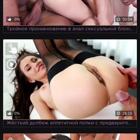
0%
50:04
Тройное проникновение в анал сексуальной блондинки Рии Санн, обожающей групповуху
0%
26:15
Жёсткий долбеж аппетитной попки с предварительным отлизыванием анальной дырки