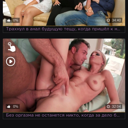
0%
34:40
Трахнул в анал будущую тещу, когда пришёл к ней в гости для знакомства
0%
32:04
Без оргазма не останется никто, когда за дело берутся такие умелые мужчины