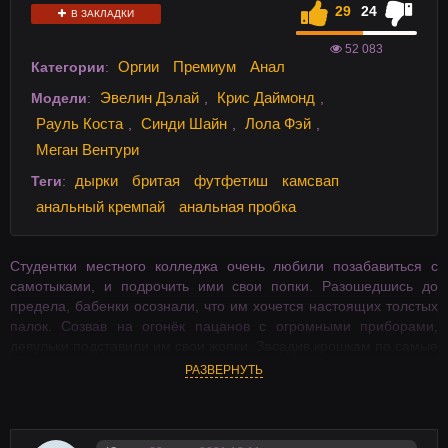
29
24
В ЗАКЛАДКИ
52 083
Оргии
Премиум
Анал
Категории
:
Эвелин Дэлай
Крис Даймонд
Модели
:
,
,
Рауль Коста
Синди Шайн
Лола Фэй
,
,
,
Меган Вентури
дырки
бритая
футфетиш
камсвап
Теги
:
анальный кремпай
анальная пробка
Студентки местного колледжа очень любили позабавиться с
самотыками, и подрочить ими свои попки. Разошедшись до
предела, бабенки осознали, что им хочется настоящих толстых
палок. Созвав на огонёк пацанов с огромными приборами,
девульки подставили им свои жопки. Засадив крошкам по самые
помидоры, самцы принялись жёстко долбить аппетитные
РАЗВЕРНУТЬ
дырочки. Отдуплили ребята своих цыпочек по полной
программе, не оставив неудовлетворенной ни одну кошечку.