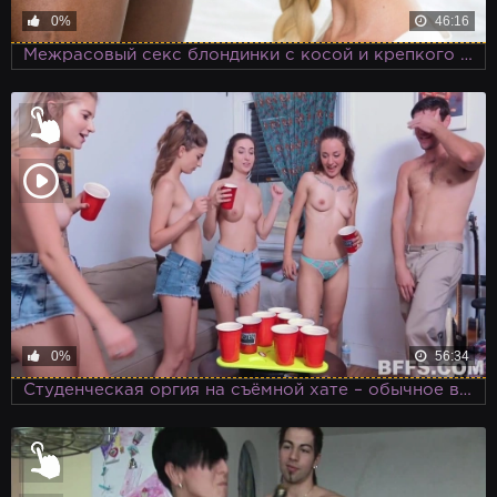
0%
46:16
Межрасовый секс блондинки с косой и крепкого негра с большим черным членом
0%
56:34
Студенческая оргия на съёмной хате – обычное времяпровождение для ребят