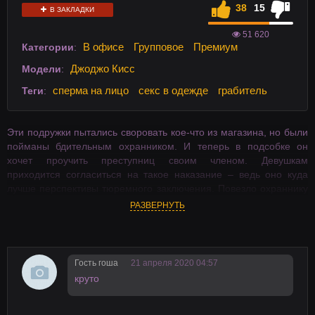
38
15
В ЗАКЛАДКИ
51 620
В офисе
Групповое
Премиум
Категории
:
Джоджо Кисс
Модели
:
сперма на лицо
секс в одежде
грабитель
Теги
:
Эти подружки пытались своровать кое-что из магазина, но были
пойманы бдительным охранником. И теперь в подсобке он
хочет проучить преступниц своим членом. Девушкам
приходится согласиться на такое наказание – ведь оно куда
лучше перспективы тюремного заключения. Повезло охраннику
сегодня!
РАЗВЕРНУТЬ
Гость гоша
21 апреля 2020 04:57
круто