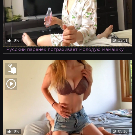
0%
13:51
Русский паренёк потрахивает молодую мамашку большим членом
0%
05:16