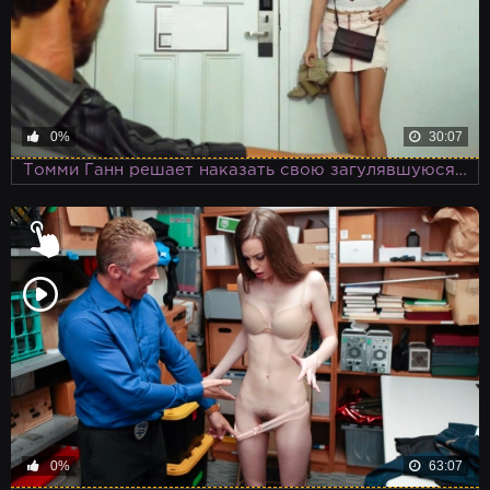
0%
30:07
Томми Ганн решает наказать свою загулявшуюся племянницу членом
0%
63:07