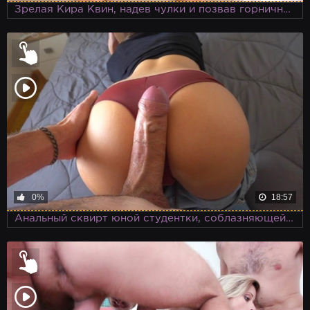
Зрелая Кира Квин, надев чулки и позвав горничную, устраивает групповое порно с инвестором вместо деловой встречи
0%
18:57
Анальный сквирт юной студентки, соблазняющей парня на первое сношение в попку