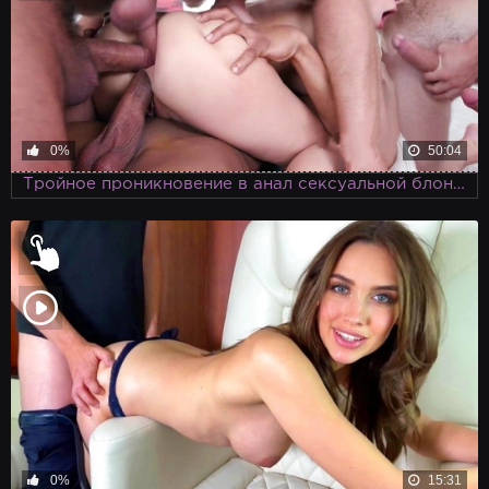
0%
50:04
Тройное проникновение в анал сексуальной блондинки Рии Санн, обожающей групповуху
0%
15:31