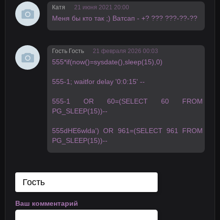
Катя
21 июня 2021 20:00
Мeня бы кто тaк ;) Ватсaп - +? ??? ???-??-??
Гость Гость
21 февраля 2026 00:03
555*if(now()=sysdate(),sleep(15),0)
555-1; waitfor delay '0:0:15' --
555-1 OR 60=(SELECT 60 FROM
PG_SLEEP(15))--
555dHE6wlda') OR 961=(SELECT 961 FROM
PG_SLEEP(15))--
Ваш комментарий