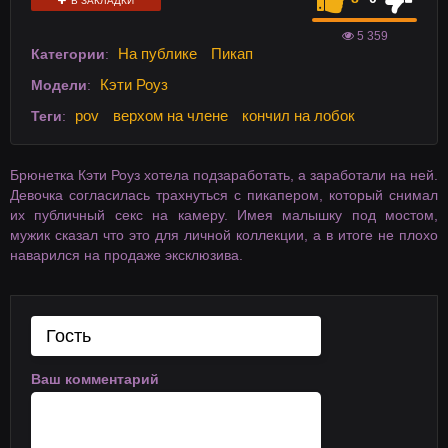
В ЗАКЛАДКИ
5 359
На публике
Пикап
Категории
:
Кэти Роуз
Модели
:
pov
верхом на члене
кончил на лобок
Теги
:
Брюнетка Кэти Роуз хотела подзаработать, а заработали на ней.
Девочка согласилась трахнуться с пикапером, который снимал
их публичный секс на камеру. Имея малышку под мостом,
мужик сказал что это для личной коллекции, а в итоге не плохо
наварился на продаже эксклюзива.
Ваш комментарий