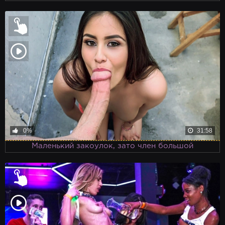
0%
31:58
Маленький закоулок, зато член большой