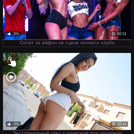
0%
60:31
Сосет за айфон на сцене ночного клуба
0%
35:41
Экстремальный секс с азиаткой при пандемии