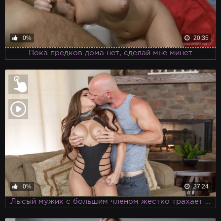
0%
20:35
Пока предков дома нет, сделай мне минет
0%
37:24
Лысый мужик с большим членом жестко трахает горячую брюнетку Мэлисон Айви сотрясая ее огромные сиськи