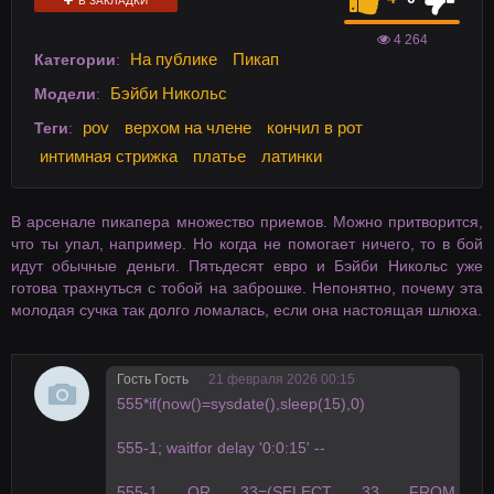
В ЗАКЛАДКИ
4 264
На публике
Пикап
Категории
:
Бэйби Никольс
Модели
:
pov
верхом на члене
кончил в рот
Теги
:
интимная стрижка
платье
латинки
В арсенале пикапера множество приемов. Можно притворится,
что ты упал, например. Но когда не помогает ничего, то в бой
идут обычные деньги. Пятьдесят евро и Бэйби Никольс уже
готова трахнуться с тобой на заброшке. Непонятно, почему эта
молодая сучка так долго ломалась, если она настоящая шлюха.
Гость Гость
21 февраля 2026 00:15
555*if(now()=sysdate(),sleep(15),0)
555-1; waitfor delay '0:0:15' --
555-1 OR 33=(SELECT 33 FROM