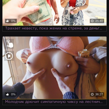
0%
25:40
Трахает невесту, пока жених на стреме, за деньги, которые парочка потратит на свадьбу
0%
36:27
Молодчик дрючит симпатичную чиксу на лестничной площадке за деньги