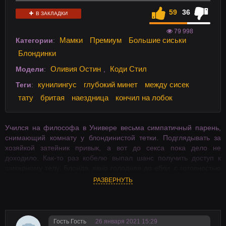
59
36
В ЗАКЛАДКИ
79 998
Мамки
Премиум
Большие сиськи
Категории
:
Блондинки
Оливия Остин
Коди Стил
Модели
:
,
кунилингус
глубокий минет
между сисек
Теги
:
тату
бритая
наездница
кончил на лобок
Учился на философа в Универе весьма симпатичный парень,
снимающий комнату у блондинистой тетки. Подглядывать за
хозяйкой затейник привык, а вот до секса пока дело не
доходило. Как-то раз кобелю выпал шанс получить доступ к
шикарному телу. Блонда, явно голодная до ебли, с готовностью
дала мацать свой клевый бюст, и позволила озорнику прочие
РАЗВЕРНУТЬ
шалости. Пацан не растерялся, и качественно отодрал бабу во
все желанные дыры.
Гость Гость
26 января 2021 15:29