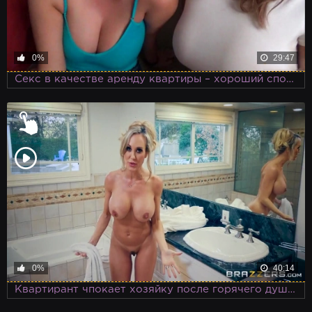
0%
29:47
Секс в качестве аренду квартиры – хороший способ сэкономить деньги
0%
40:14
Квартирант чпокает хозяйку после горячего душа, где молодчик поглядывал за дамочкой