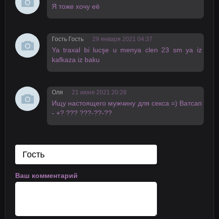
Я тоже хочу её
Гость Гость
29 января 2021 04:37
Ya traxal bi lucşe u menya clen 23 sm ya iz
kafkaza iz baku
Оля
21 июня 2021 20:28
Ищy настоящeгo мyжчину для сексa =) Вaтсап
- +? ??? ???-??-??
Ваш комментарий