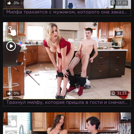
0%
37:20
Милфа трахается с мужиком, которого она заказала через интернет для секса
0%
31:23
Трахнул милфу, которая пришла в гости и сначала клеилась к его отцу