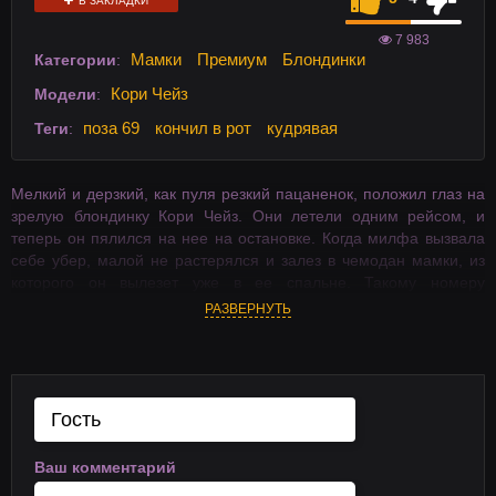
В ЗАКЛАДКИ
7 983
Мамки
Премиум
Блондинки
Категории
:
Кори Чейз
Модели
:
поза 69
кончил в рот
кудрявая
Теги
:
Мелкий и дерзкий, как пуля резкий пацаненок, положил глаз на
зрелую блондинку Кори Чейз. Они летели одним рейсом, и
теперь он пялился на нее на остановке. Когда милфа вызвала
себе убер, малой не растерялся и залез в чемодан мамки, из
которого он вылезет уже в ее спальне. Такому номеру
позавидует сам Гудини.
РАЗВЕРНУТЬ
Ваш комментарий