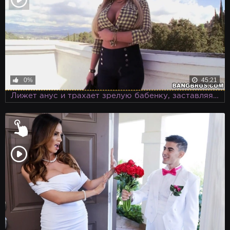
0%
45:21
Лижет анус и трахает зрелую бабенку, заставляя ее стонать от счастья