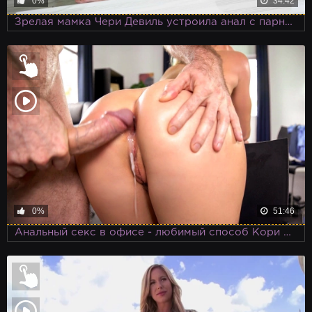
0%
34:42
Зрелая мамка Чери Девиль устроила анал с парнем дочери
0%
51:46
Анальный секс в офисе - любимый способ Кори Чейз провести собеседование с будущим сотрудником компании