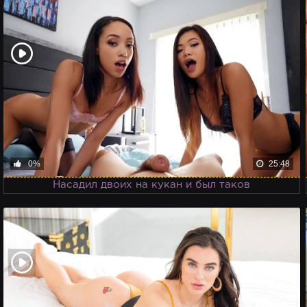
0%
25:48
Насадил двоих на кукан и был таков