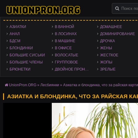
АЗИАТКИ
В ВАННОЙ
ДОМАШНЕЕ
АНАЛ
В ЛОСИНАХ
ДОМИНИРОВАНИЕ
БДСМ
В МАШИНЕ
ДРОЧКА
БЛОНДИНКИ
В ОФИСЕ
ЖЕНЫ
БОЛЬШИЕ СИСЬКИ
ВОЛОСАТЫЕ
ЖЕСТКОЕ
БОЛЬШИЕ ЧЛЕНЫ
ГРУППОВОЕ
ЖОПЫ
БРЮНЕТКИ
ДВОЙНОЕ ПРОНИКНОВЕНИЕ
ЗРЕЛЫЕ
UnionPron.ORG
»
Лесбиянки
» Азиатка и блондинка, что за райская карт
АЗИАТКА И БЛОНДИНКА, ЧТО ЗА РАЙСКАЯ К