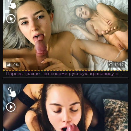
0%
19:17
Парень трахает по сперме русскую красавицу с большими сиськами, а потом еще раз кончает на молодое тело Тини Тин