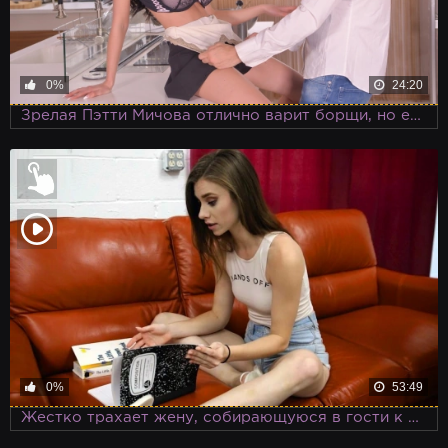
0%
24:20
Зрелая Пэтти Мичова отлично варит борщи, но еще лучше делает минет и трахается, тряся своими большими сиськами
0%
53:49
Жестко трахает жену, собирающуюся в гости к подруге, из-за ревности