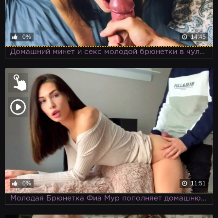
0%
14:45
Домашний минет и секс молодой брюнетки в чулках и кроткой юбке начинается прямо в коридоре у двери в квартиру
0%
11:51
Молодая Брюнетка Фиа Мур пополняет домашнюю коллекцию порно очередным сексом, встав раком перед камерой