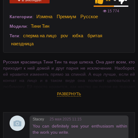
В ЗАКЛАДКИ
15 774
Измена
Премиум
Русское
Категории
:
Тини Тин
Модели
:
сперма на лицо
pov
юбка
бритая
Теги
:
наездница
Русская красавица Тини Тин та еще шлюха. Она дает всем, кто
приходит к ней домой и друг парня не исключение. Наоборот,
ей нравится изменять прямо за спиной. А еще лучше, если ей
кончат на лицо и в таком виде она полезет целоваться к
любимому. Ей просто нравится, как жестко он потом ее трахает
в наказание за измену.
РАЗВЕРНУТЬ
Stacey
25 мая 2025 11:15
You can definitely see your enthusiasm within
the work you write.