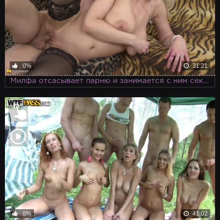
0%
31:21
Милфа отсасывает парню и занимается с ним сексом в черных чулках
0%
41:02