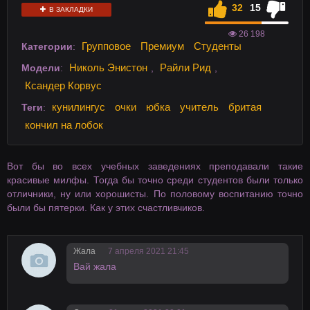
32
15
В ЗАКЛАДКИ
26 198
Групповое
Премиум
Студенты
Категории
:
Николь Энистон
Райли Рид
Модели
:
,
,
Ксандер Корвус
кунилингус
очки
юбка
учитель
бритая
Теги
:
кончил на лобок
Вот бы во всех учебных заведениях преподавали такие
красивые милфы. Тогда бы точно среди студентов были только
отличники, ну или хорошисты. По половому воспитанию точно
были бы пятерки. Как у этих счастливчиков.
Жала
7 апреля 2021 21:45
Вай жала