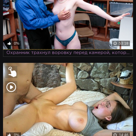
0%
53:18
Охранник трахнул воровку перед камерой, которую установил развратный хозяин
0%
14:46