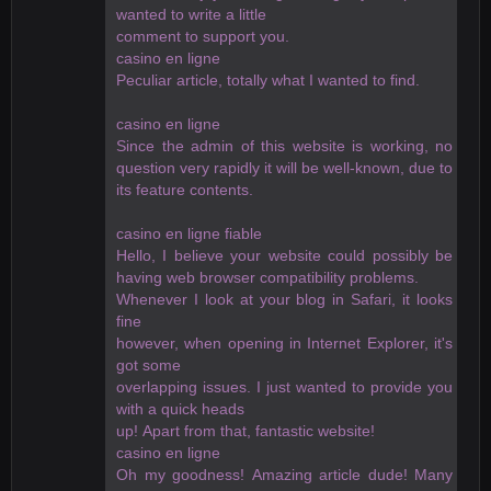
wanted to write a little
comment to support you.
casino en ligne
Peculiar article, totally what I wanted to find.
casino en ligne
Since the admin of this website is working, no
question very rapidly it will be well-known, due to
its feature contents.
casino en ligne fiable
Hello, I believe your website could possibly be
having web browser compatibility problems.
Whenever I look at your blog in Safari, it looks
fine
however, when opening in Internet Explorer, it's
got some
overlapping issues. I just wanted to provide you
with a quick heads
up! Apart from that, fantastic website!
casino en ligne
Oh my goodness! Amazing article dude! Many