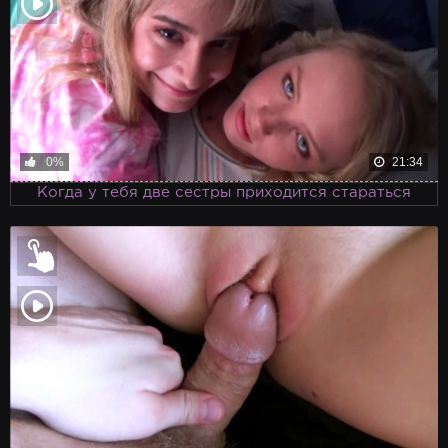
0%
21:34
Когда у тебя две сестры приходится стараться