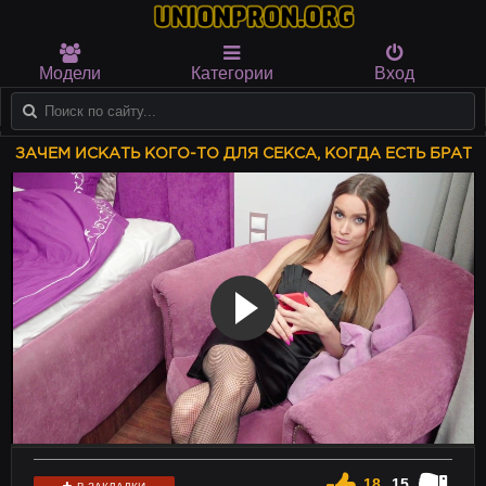
Модели
Категории
Вход
ЗАЧЕМ ИСКАТЬ КОГО-ТО ДЛЯ СЕКСА, КОГДА ЕСТЬ БРАТ
18
15