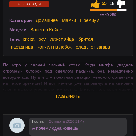
55
18
В ЗАКЛАДКИ
49 259
Домашнее
Мамки
Премиум
Категории
:
Ванесса Кейдж
Модели
:
киска
pov
лижет яйца
бритая
Теги
:
наездница
кончил на лобок
следы от загара
По утро у парней сильный стояк. Когда милфа увидела
огромный бугорок под одеялом пасынка, она немедленно
возбудилась. Ну а что – понятная реакция женского организма
на такое зрелище! И вот мачеха уже запрыгнула на сыновий
член и начала утреннюю гимнастику. В итоге получился жаркий
секс и по-настоящему доброе утро.
РАЗВЕРНУТЬ
Гостьа
26 марта 2020 21:47
А почему одна живешь