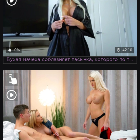
0%
42:10
Бухая мачеха соблазняет пасынка, которого по трезвости никак не могла совратить