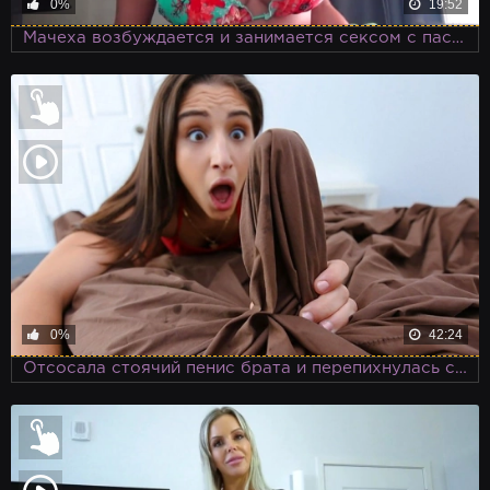
0%
19:52
Мачеха возбуждается и занимается сексом с пасынком, возбудившись от его массажа
0%
42:24
Отсосала стоячий пенис брата и перепихнулась с ним, соблазнившись на стояк