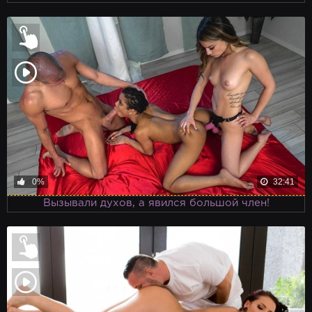
0%
32:41
Вызывали духов, а явился большой член!