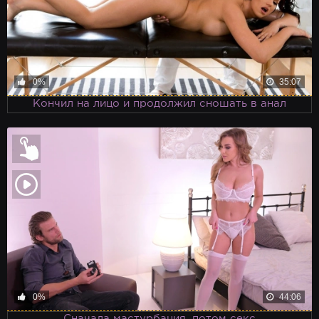
0%
35:07
Кончил на лицо и продолжил сношать в анал
0%
44:06
Сначала мастурбация, потом секс