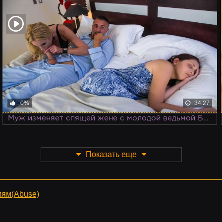
0%
34:27
Муж изменяет спящей жене с молодой ведьмой Брианной Бэнкс, даря ей свой большой член и подвижный язык
Показать еще
лям(Abuse)