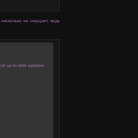
 нисколько не смущает, ведь
most up-to-date updates.