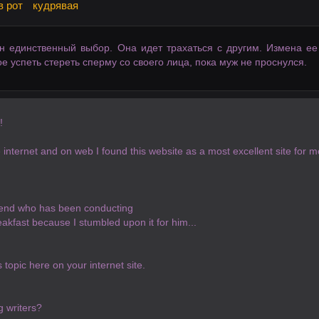
в рот
кудрявая
ин единственный выбор. Она идет трахаться с другим. Измена ее
е успеть стереть сперму со своего лица, пока муж не проснулся.
!
internet and on web I found this website as a most excellent site for 
friend who has been conducting
eakfast because I stumbled upon it for him...
topic here on your internet site.
g writers?