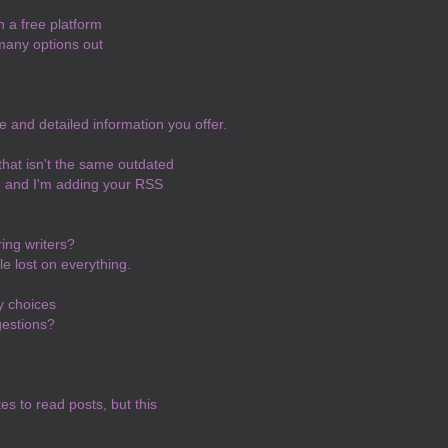
h a free platform
 many options out
 and detailed information you offer.
 that isn't the same outdated
te and I'm adding your RSS
ing writers?
le lost on everything.
y choices
gestions?
es to read posts, but this