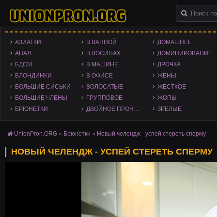
АЗИАТКИ
В ВАННОЙ
ДОМАШНЕЕ
АНАЛ
В ЛОСИНАХ
ДОМИНИРОВАНИЕ
БДСМ
В МАШИНЕ
ДРОЧКА
БЛОНДИНКИ
В ОФИСЕ
ЖЕНЫ
БОЛЬШИЕ СИСЬКИ
ВОЛОСАТЫЕ
ЖЕСТКОЕ
БОЛЬШИЕ ЧЛЕНЫ
ГРУППОВОЕ
ЖОПЫ
БРЮНЕТКИ
ДВОЙНОЕ ПРОНИКНОВЕНИЕ
ЗРЕЛЫЕ
UnionPron.ORG
»
Брюнетки
» Новый челендж - успей стереть сперму
НОВЫЙ ЧЕЛЕНДЖ - УСПЕЙ СТЕРЕТЬ СПЕРМУ