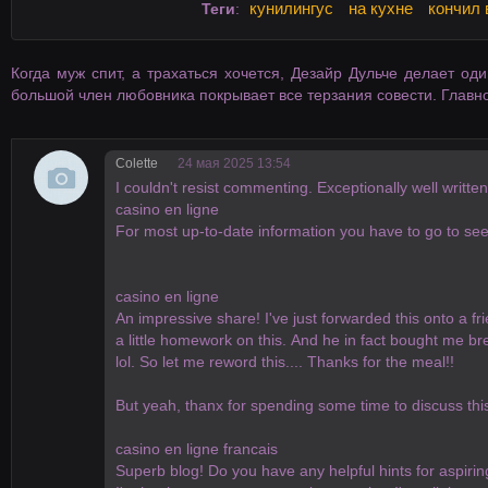
кунилингус
на кухне
кончил 
Теги
:
Когда муж спит, а трахаться хочется, Дезайр Дульче делает од
большой член любовника покрывает все терзания совести. Главно
Colette
24 мая 2025 13:54
I couldn't resist commenting. Exceptionally well written
casino en ligne
For most up-to-date information you have to go to see 
casino en ligne
An impressive share! I've just forwarded this onto a 
a little homework on this. And he in fact bought me br
lol. So let me reword this.... Thanks for the meal!!
But yeah, thanx for spending some time to discuss this 
casino en ligne francais
Superb blog! Do you have any helpful hints for aspirin