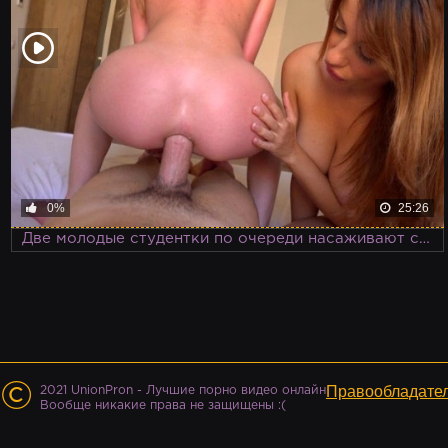
0%
25:26
Две молодые студентки по очереди насаживают свой анал на большой и толстый член парня занимаясь групповым сексом
©
Правообладате
2021 UnionPron - Лучшие порно видео онлайн
Вообще никакие права не защищены :(