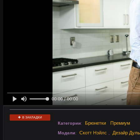
В ЗАКЛАДКИ
Брюнетки
Премиум
Категории
:
Скотт Нэйлс
Дезайр Дуль
Модели
:
,