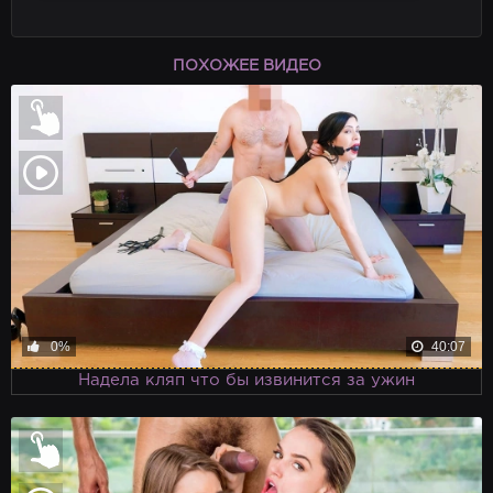
ПОХОЖЕЕ ВИДЕО
0%
40:07
Надела кляп что бы извинится за ужин